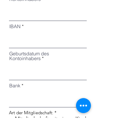
IBAN
Geburtsdatum des
Kontoinhabers
Bank
P
Art der Mitgliedschaft:
*
f
Mitgliedschaft mit einem Kind
l
bei den Piepmätzen oder
i
Nachtigallen (100,00 Euro
c